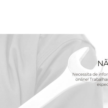
NÃ
Necessita de inf
online! Trabalha
espec