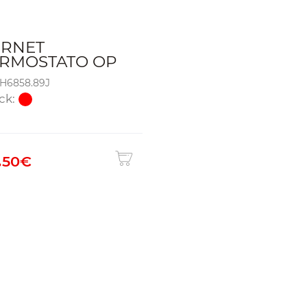
ERNET
ERMOSTATO OP
TH6858.89J
ck:
.
50€