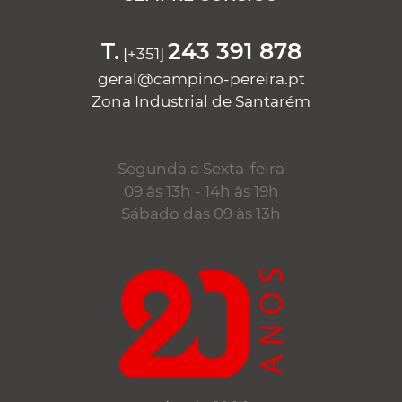
T.
243 391 878
[+351]
geral@campino-pereira.pt
Zona Industrial de Santarém
Segunda a Sexta-feira
09 às 13h - 14h às 19h
Sábado das 09 às 13h