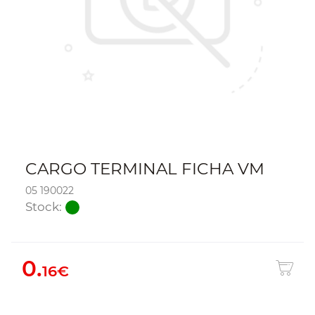
CARGO TERMINAL FICHA VM
05 190022
Stock:
0.
16€