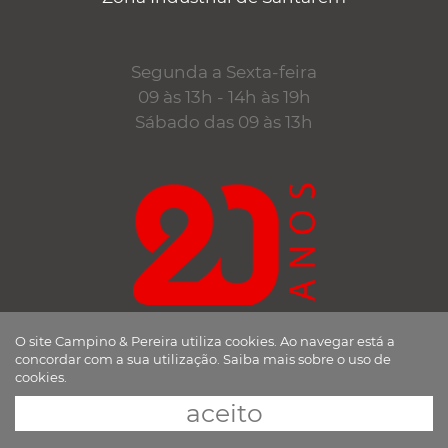
Segunda a Sexta-feira
09 às 13h - 14h às 19h
Sábado das 09 às 13h
desde 1998
O site Campino & Pereira utiliza cookies. Ao navegar está a
concordar com a sua utilização.
Saiba mais sobre o uso de
a trabalhar consigo
cookies.
aceito