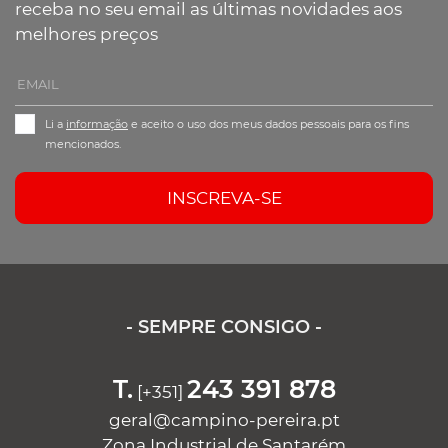
receba no seu email as últimas novidades aos
melhores preços
Li a
informação
e aceito o uso dos meus dados pessoais para os fins
mencionados.
INSCREVA-SE
- SEMPRE CONSIGO -
T.
243 391 878
[+351]
geral@campino-pereira.pt
Zona Industrial de Santarém