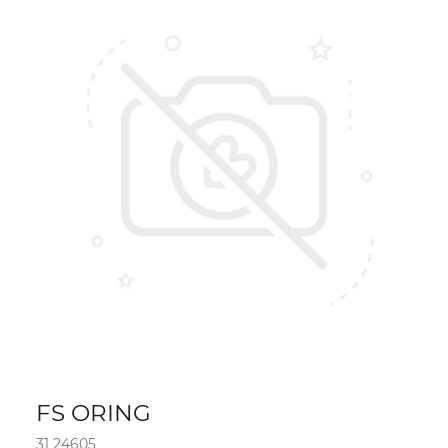
FS ORING
31 24605