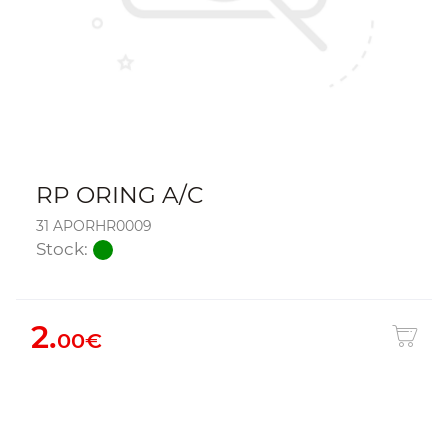
RP ORING A/C
31 APORHR0009
Stock:
2.
00€