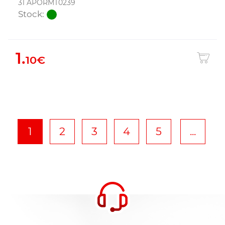
31 APORMT0239
Stock:
1.
10€
1
2
3
4
5
...