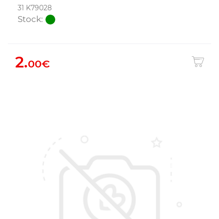
31 K79028
Stock:
2.
00€