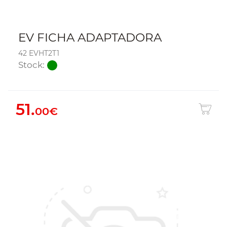
EV FICHA ADAPTADORA
42 EVHT2T1
Stock:
51.
00€