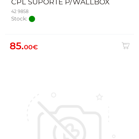
CPL SUPORTE P/WALLBOX
42 9858
Stock:
85.
00€