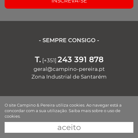
INSCREVA-SE
- SEMPRE CONSIGO -
T.
243 391 878
[+351]
geral@campino-pereira.pt
Zona Industrial de Santarém
Segunda a Sexta-feira
O site Campino & Pereira utiliza cookies. Ao navegar está a
09 às 13h - 14h às 19h
concordar com a sua utilização.
Saiba mais sobre o uso de
Sábado das 09 às 13h
cookies.
aceito