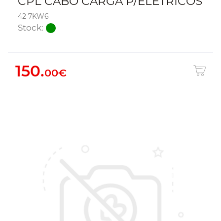
CPL CABO CARGA P/ELETRICOS
42 7KW6
Stock:
150.
00€