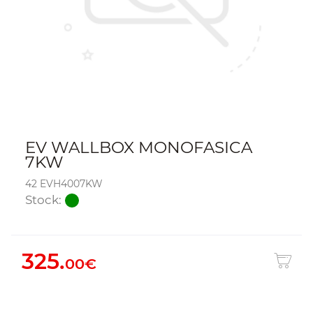
EV WALLBOX MONOFASICA
7KW
42 EVH4007KW
Stock:
325.
00€