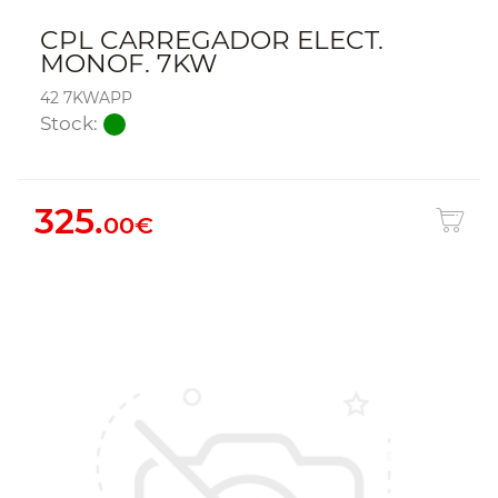
CPL CARREGADOR ELECT.
MONOF. 7KW
42 7KWAPP
Stock:
325.
00€