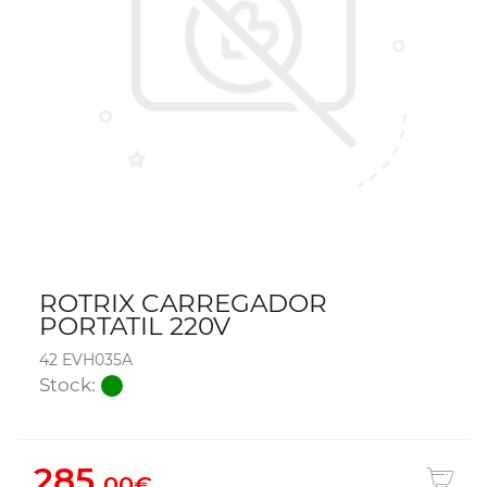
ROTRIX CARREGADOR
PORTATIL 220V
42 EVH035A
Stock:
285.
00€