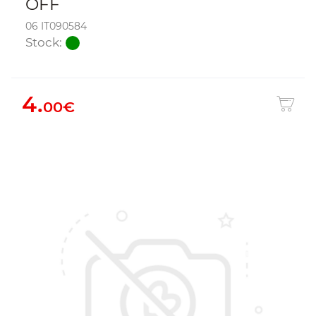
OFF
06 IT090584
Stock:
4.
00€