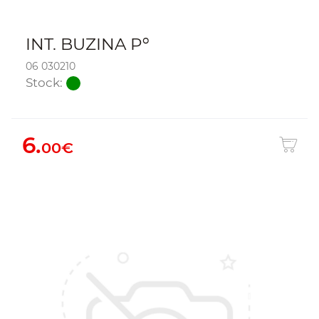
INT. BUZINA Pº
06 030210
Stock:
6.
00€