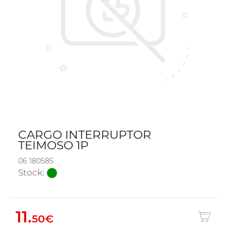
CARGO INTERRUPTOR
TEIMOSO 1P
06 180585
Stock:
11.
50€