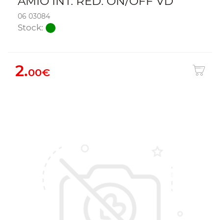
AMIO INT. RED. ON/OFF VD
06 03084
Stock:
2.
00€