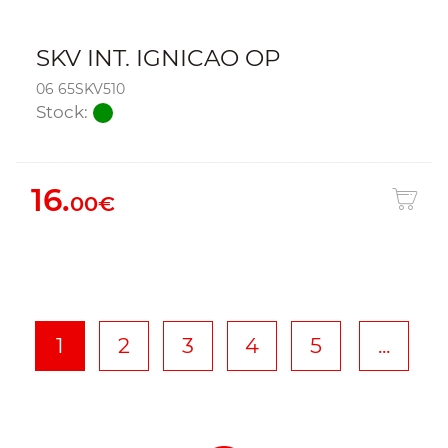
SKV INT. IGNICAO OP
06 65SKV510
Stock:
16.
00€
1
2
3
4
5
...