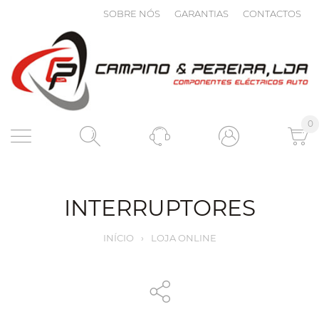
SOBRE NÓS
GARANTIAS
CONTACTOS
0
INTERRUPTORES
INÍCIO
›
LOJA ONLINE