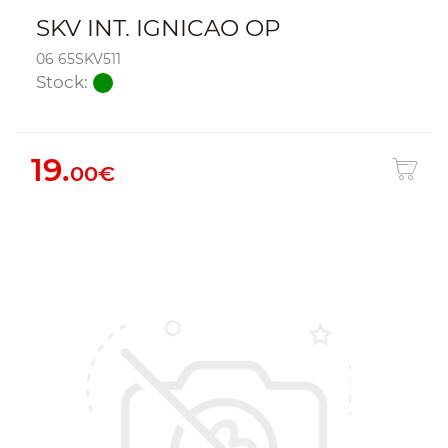
SKV INT. IGNICAO OP
06 65SKV511
Stock:
19.
00€