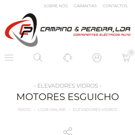
SOBRE NÓS
GARANTIAS
CONTACTOS
0
- ELEVADORES VIDROS -
MOTORES ESGUICHO
INÍCIO
›
LOJA ONLINE
›
ELEVADORES VIDROS