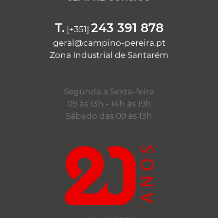
T.
243 391 878
[+351]
geral@campino-pereira.pt
Zona Industrial de Santarém
Segunda a Sexta-feira
09 às 13h - 14h às 19h
Sábado das 09 às 13h