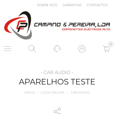
SOBRE NÓS
GARANTIAS
CONTACTOS
0
- CAR AUDIO -
APARELHOS TESTE
INÍCIO
›
LOJA ONLINE
›
CAR AUDIO