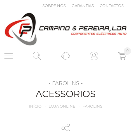
SOBRE NÓS
GARANTIAS
CONTACTOS
0
- FAROLINS -
ACESSORIOS
INÍCIO
›
LOJA ONLINE
›
FAROLINS