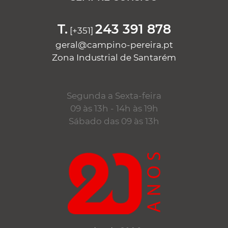
T.
243 391 878
[+351]
geral@campino-pereira.pt
Zona Industrial de Santarém
Segunda a Sexta-feira
09 às 13h - 14h às 19h
Sábado das 09 às 13h