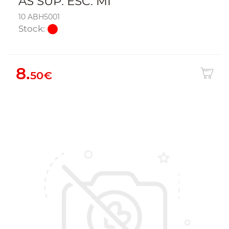
AS SUP. ESC. MI
10 ABH5001
Stock:
8.
50€