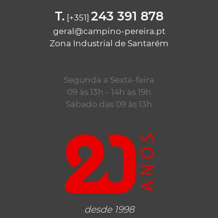
T.
243 391 878
[+351]
geral@campino-pereira.pt
Zona Industrial de Santarém
Segunda a Sexta-feira
09 às 13h - 14h às 19h
Sábado das 09 às 13h
desde 1998