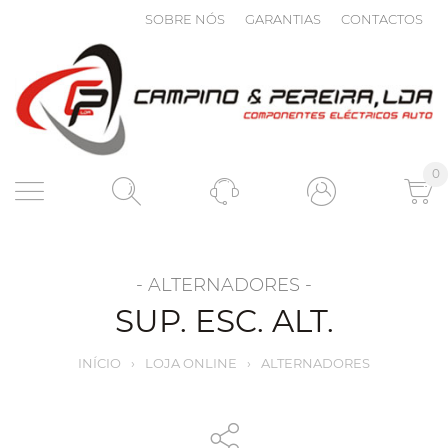
SOBRE NÓS
GARANTIAS
CONTACTOS
0
- ALTERNADORES -
SUP. ESC. ALT.
INÍCIO
›
LOJA ONLINE
›
ALTERNADORES