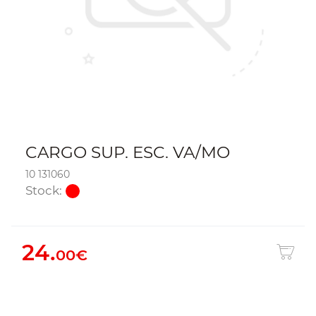
CARGO SUP. ESC. VA/MO
10 131060
Stock:
24.
00€