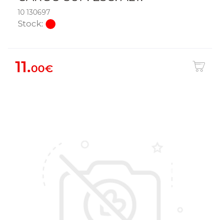
10 130697
Stock:
11.
00€