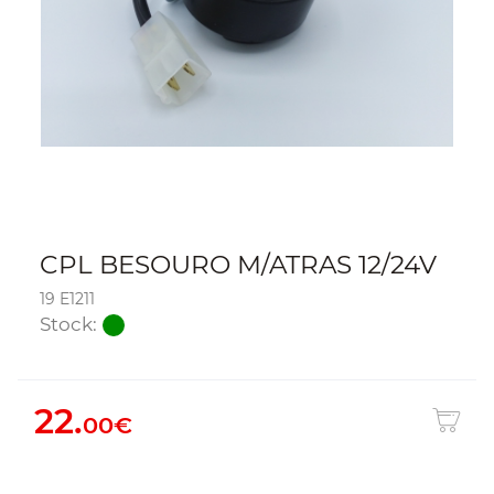
CPL BESOURO M/ATRAS 12/24V
19 E1211
Stock:
22.
00€