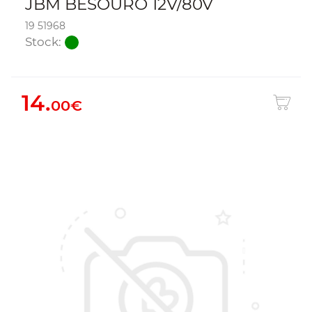
JBM BESOURO 12V/80V
19 51968
Stock:
14.
00€