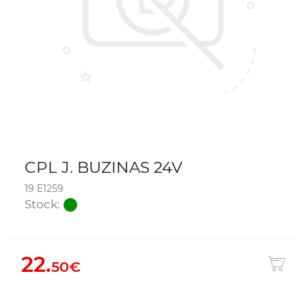
CPL J. BUZINAS 24V
19 E1259
Stock:
22.
50€