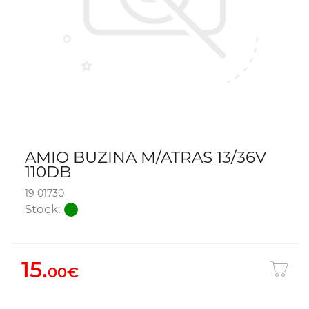
AMIO BUZINA M/ATRAS 13/36V
110DB
19 01730
Stock:
15.
00€