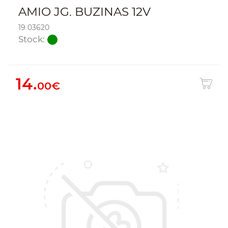
AMIO JG. BUZINAS 12V
19 03620
Stock:
14.
00€