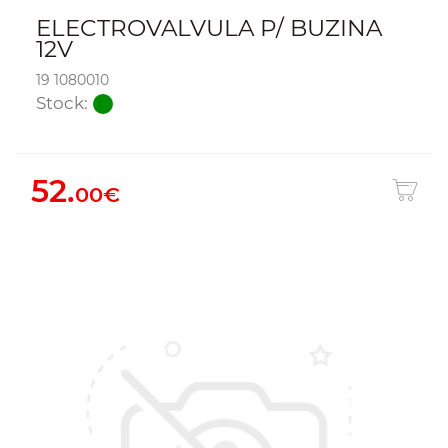
ELECTROVALVULA P/ BUZINA
12V
19 1080010
Stock:
52.
00€