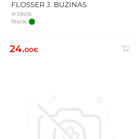
FLOSSER J. BUZINAS
19 129206
Stock:
24.
00€