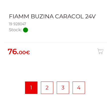
FIAMM BUZINA CARACOL 24V
19 928047
Stock:
76.
00€
1
2
3
4