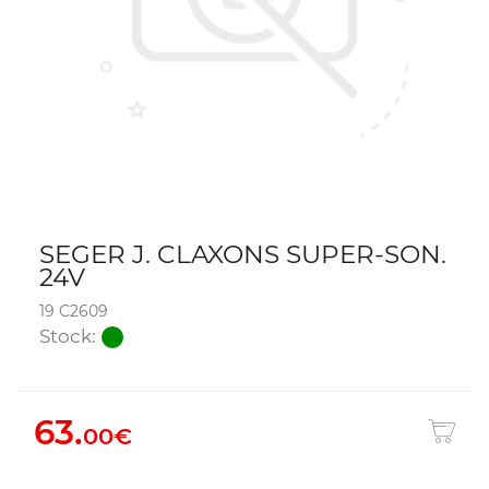
SEGER J. CLAXONS SUPER-SON.
24V
19 C2609
Stock:
63.
00€