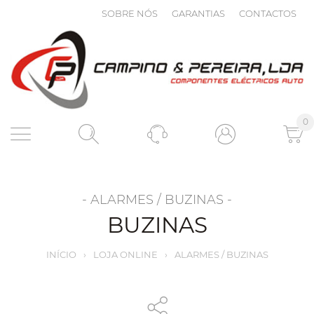
SOBRE NÓS
GARANTIAS
CONTACTOS
0
- ALARMES / BUZINAS -
BUZINAS
INÍCIO
›
LOJA ONLINE
›
ALARMES / BUZINAS