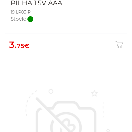
PILHA 1.5V AAA
19 LR03-P
Stock:
3.
75€