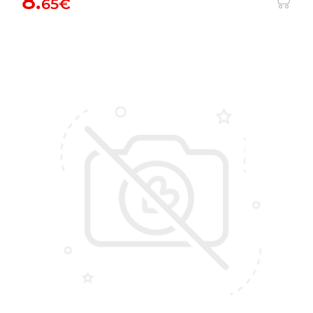
8.
65€