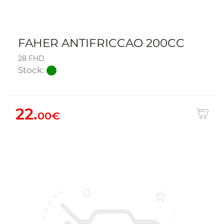
FAHER ANTIFRICCAO 200CC
28 FHD
Stock:
22.
00€