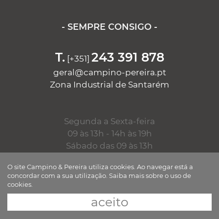
- SEMPRE CONSIGO -
T.
243 391 878
[+351]
geral@campino-pereira.pt
Zona Industrial de Santarém
Segunda a Sexta-feira
09 às 13h - 14h às 19h
Sábado das 09 às 13h
O site Campino & Pereira utiliza cookies. Ao navegar está a
concordar com a sua utilização.
Saiba mais sobre o uso de
cookies.
aceito