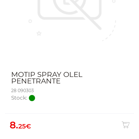
MOTIP SPRAY OLEL
PENETRANTE
28 090303
Stock:
8.
25€