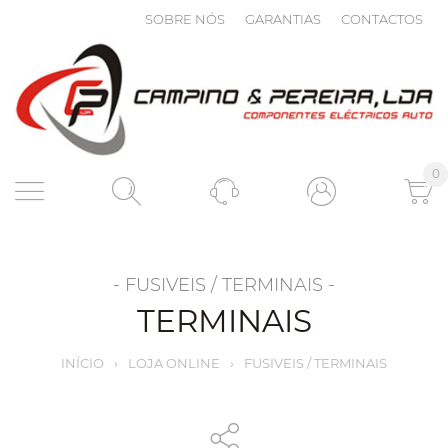
SOBRE NÓS
GARANTIAS
CONTACTOS
0
- FUSIVEIS / TERMINAIS -
TERMINAIS
INÍCIO
›
LOJA ONLINE
›
FUSIVEIS / TERMINAIS