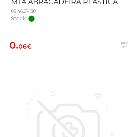
MTA ABRACADEIRA PLASTICA
05 46.21430
Stock:
0.
06€