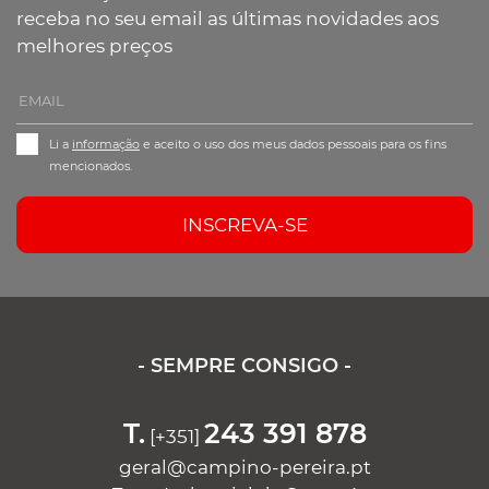
receba no seu email as últimas novidades aos
melhores preços
Li a
informação
e aceito o uso dos meus dados pessoais para os fins
mencionados.
INSCREVA-SE
- SEMPRE CONSIGO -
T.
243 391 878
[+351]
geral@campino-pereira.pt