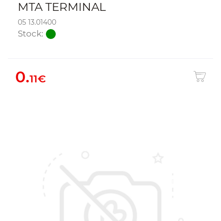
MTA TERMINAL
05 13.01400
Stock:
0.
11€