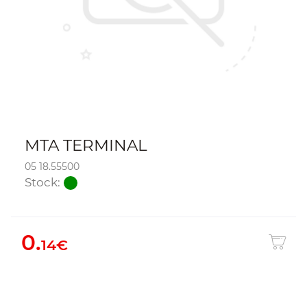
MTA TERMINAL
05 18.55500
Stock:
0.
14€