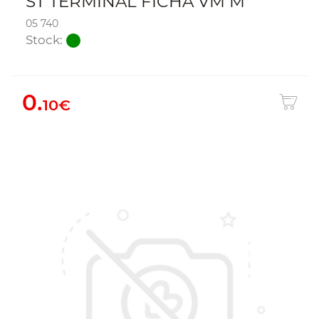
ST TERMINAL FICHA VM M
05 740
Stock:
0.
10€