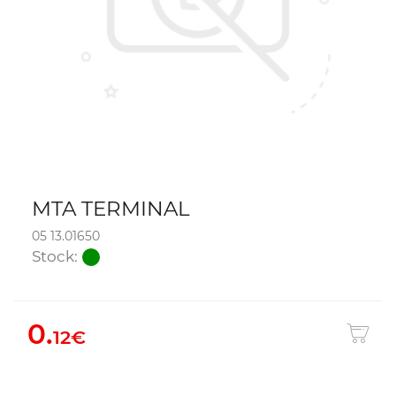
MTA TERMINAL
05 13.01650
Stock:
0.
12€