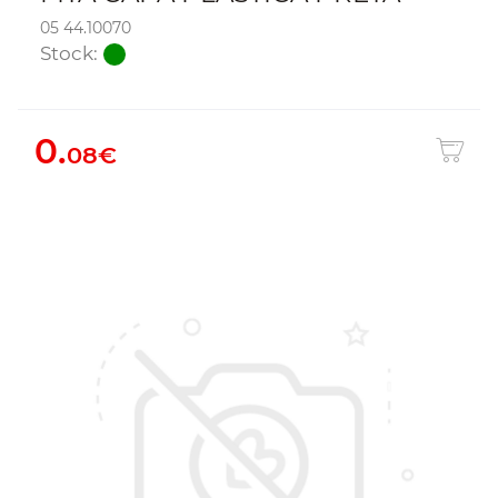
05 44.10070
Stock:
0.
08€