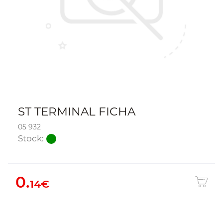
ST TERMINAL FICHA
05 932
Stock:
0.
14€