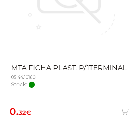
MTA FICHA PLAST. P/1TERMINAL
05 44.10160
Stock:
0.
32€