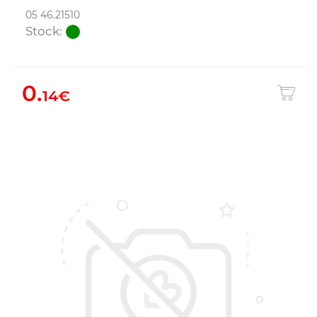
05 46.21510
Stock:
0.
14€