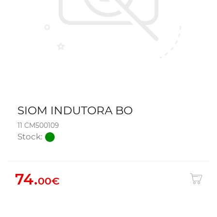
SIOM INDUTORA BO
11 CM500109
Stock:
74.
00€