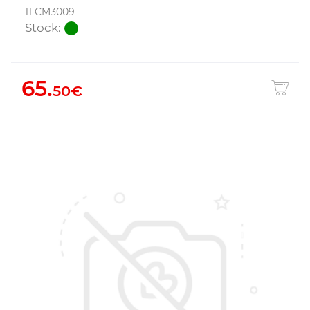
11 CM3009
Stock:
65.
50€