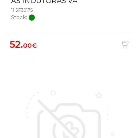
AS INDUTORAS VA
11 SF3017S
Stock:
52.
00€