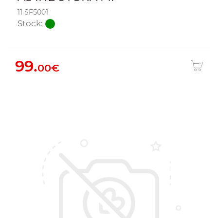
11 SF5001
Stock:
99.
00€