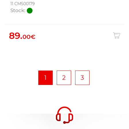
11 CM500179
Stock:
89.
00€
1
2
3