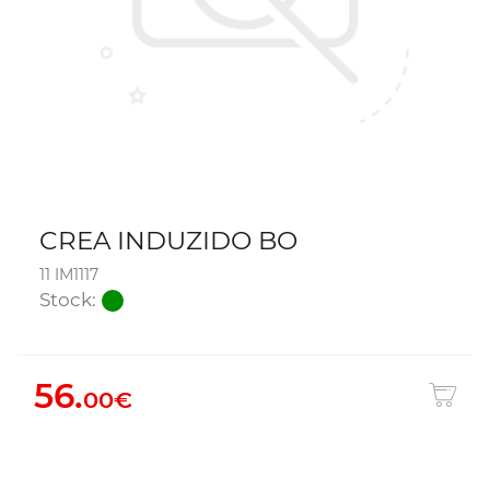
CREA INDUZIDO BO
11 IM1117
Stock:
56.
00€