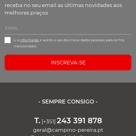
receba no seu email as últimas novidades aos
melhores preços
Li a
informação
e aceito o uso dos meus dados pessoais para os fins
mencionados.
INSCREVA-SE
- SEMPRE CONSIGO -
T.
243 391 878
[+351]
geral@campino-pereira.pt