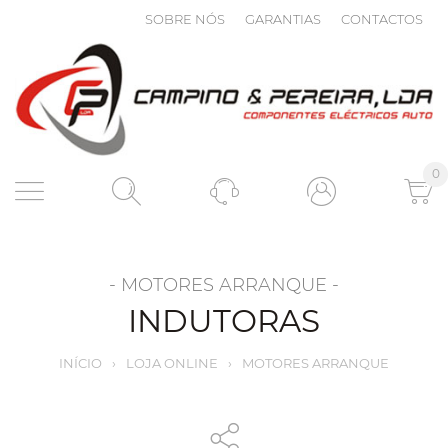
SOBRE NÓS
GARANTIAS
CONTACTOS
0
- MOTORES ARRANQUE -
INDUTORAS
INÍCIO
›
LOJA ONLINE
›
MOTORES ARRANQUE