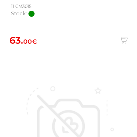
11 CM3015
Stock:
63.
00€