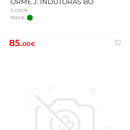
ORME J. INDUTORAS BO
11 CM179
Stock:
85.
00€