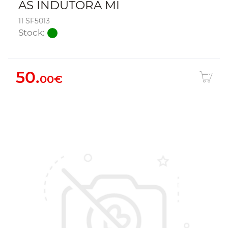
AS INDUTORA MI
11 SF5013
Stock:
50.
00€