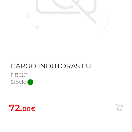
CARGO INDUTORAS LU
11 130201
Stock:
72.
00€