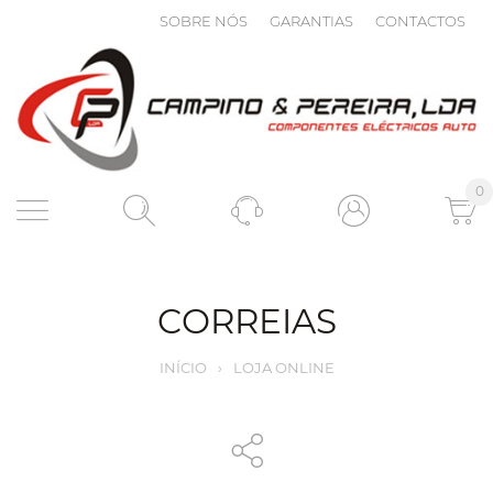
SOBRE NÓS
GARANTIAS
CONTACTOS
0
CORREIAS
INÍCIO
›
LOJA ONLINE