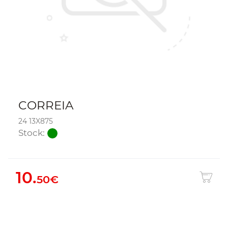
CORREIA
24 13X875
Stock:
10.
50€