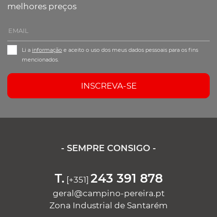
melhores preços
Li a
informação
e aceito o uso dos meus dados pessoais para os fins
mencionados.
INSCREVA-SE
- SEMPRE CONSIGO -
T.
243 391 878
[+351]
geral@campino-pereira.pt
Zona Industrial de Santarém