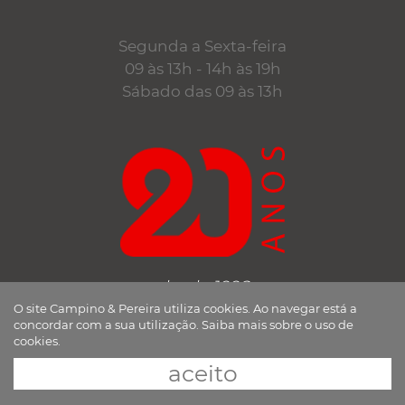
Segunda a Sexta-feira
09 às 13h - 14h às 19h
Sábado das 09 às 13h
desde 1998
O site Campino & Pereira utiliza cookies. Ao navegar está a
a trabalhar consigo
concordar com a sua utilização.
Saiba mais sobre o uso de
cookies.
aceito