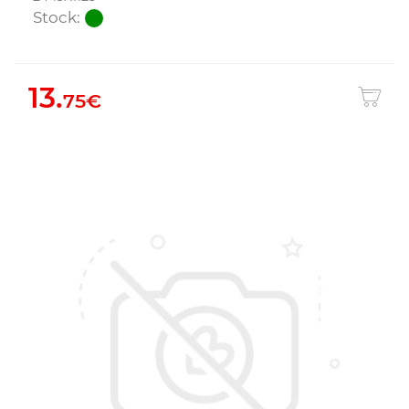
Stock:
13.
75€