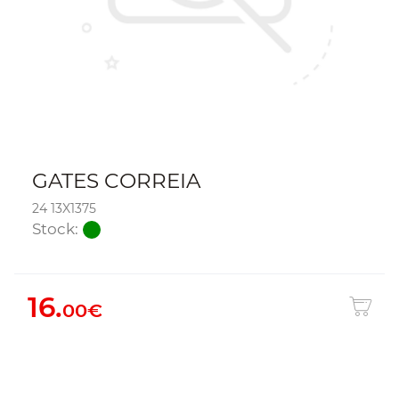
GATES CORREIA
24 13X1375
Stock:
16.
00€