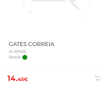
GATES CORREIA
24 10X1525
Stock:
14.
45€