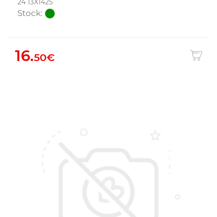
24 13X1425
Stock:
16.
50€