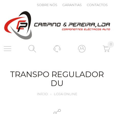
SOBRE NÓS
GARANTIAS
CONTACTOS
0
TRANSPO REGULADOR
DU
INÍCIO
›
LOJA ONLINE