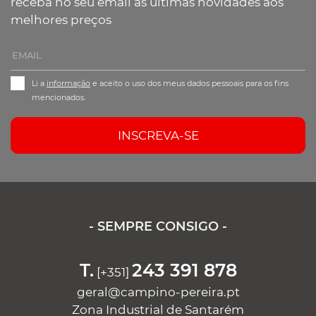
receba no seu email as últimas novidades aos
melhores preços
Li a
informação
e aceito o uso dos meus dados pessoais para os fins
mencionados.
INSCREVA-SE
- SEMPRE CONSIGO -
T.
243 391 878
[+351]
geral@campino-pereira.pt
Zona Industrial de Santarém