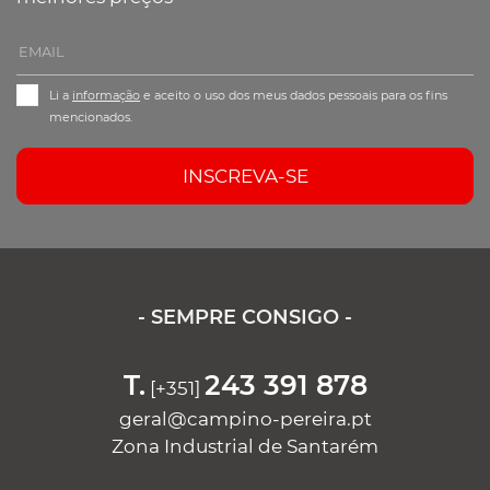
Li a
informação
e aceito o uso dos meus dados pessoais para os fins
mencionados.
INSCREVA-SE
- SEMPRE CONSIGO -
T.
243 391 878
[+351]
geral@campino-pereira.pt
Zona Industrial de Santarém