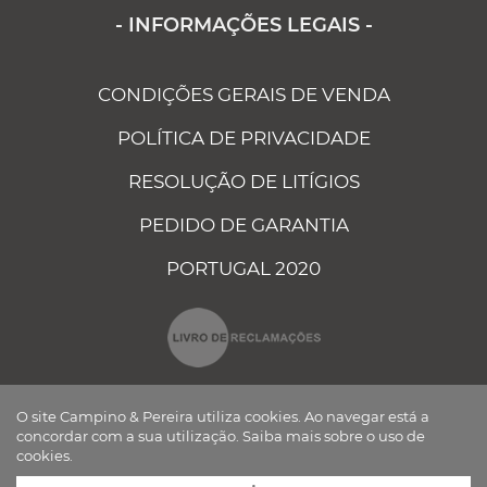
- INFORMAÇÕES LEGAIS -
CONDIÇÕES GERAIS DE VENDA
POLÍTICA DE PRIVACIDADE
RESOLUÇÃO DE LITÍGIOS
PEDIDO DE GARANTIA
PORTUGAL 2020
O site Campino & Pereira utiliza cookies. Ao navegar está a
concordar com a sua utilização.
Saiba mais sobre o uso de
cookies.
CAMPINO E PEREIRA - COMPONENTES ELÉCTRICOS AUTO, LDA ©
TODOS OS DIREITOS RESERVADOS Desenvolvido por
BOMSITE