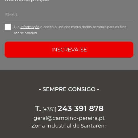
Li a
informação
e aceito o uso dos meus dados pessoais para os fins
mencionados.
INSCREVA-SE
- SEMPRE CONSIGO -
T.
243 391 878
[+351]
geral@campino-pereira.pt
Zona Industrial de Santarém