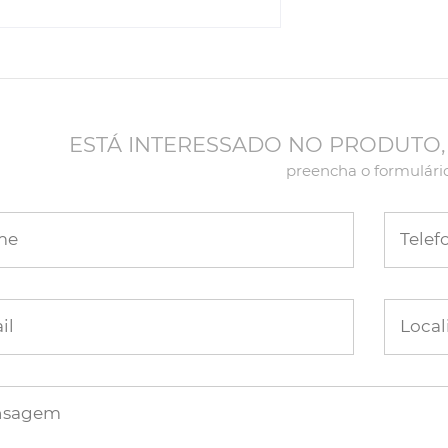
ESTÁ INTERESSADO NO PRODUTO,
preencha o formulári
me
Telef
il
Local
nsagem