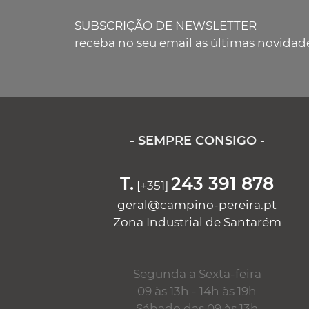
SUBSCRIÇÃO DE NEWSLETTER
receba no seu email as últimas novidad
- SEMPRE CONSIGO -
T.
243 391 878
[+351]
geral@campino-pereira.pt
Zona Industrial de Santarém
Segunda a Sexta-feira
09 às 13h - 14h às 19h
Sábado das 09 às 13h