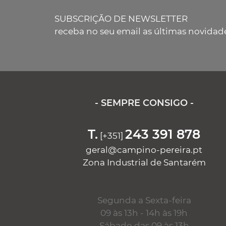
SUBSCRIÇÃO DE NEWSLETTER
receba no seu email as últimas novidad
- SEMPRE CONSIGO -
T.
243 391 878
[+351]
geral@campino-pereira.pt
Zona Industrial de Santarém
Segunda a Sexta-feira
09 às 13h - 14h às 19h
Sábado das 09 às 13h