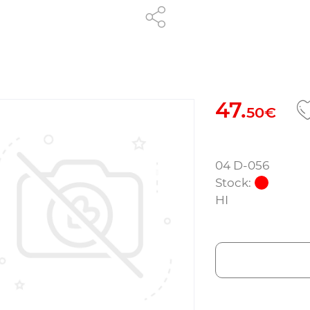
47.
50€
04 D-056
Stock:
HI