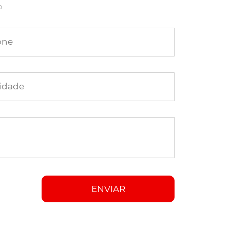
o
one
idade
ENVIAR