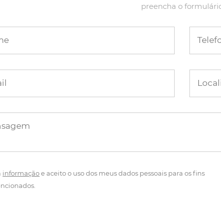
preencha o formulári
me
Telef
il
Local
nsagem
a
informação
e aceito o uso dos meus dados pessoais para os fins
ncionados.