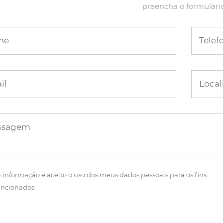
preencha o formulári
me
Telef
il
Local
nsagem
a
informação
e aceito o uso dos meus dados pessoais para os fins
ncionados.