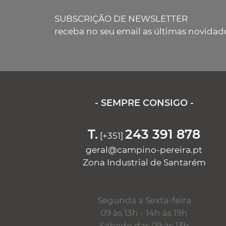
SUBSCRIÇÃO DE NEWSLETTER
receba no seu email as últimas novidad
- SEMPRE CONSIGO -
T.
243 391 878
[+351]
geral@campino-pereira.pt
Zona Industrial de Santarém
Segunda a Sexta-feira
09 às 13h - 14h às 19h
Sábado das 09 às 13h