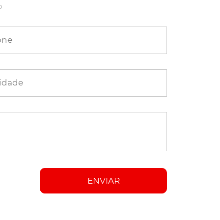
o
one
idade
ENVIAR