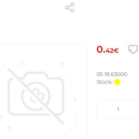
0.
42€
05 18.63000
Stock: