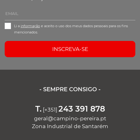
Li a
informação
e aceito o uso dos meus dados pessoais para os fins
mencionados.
INSCREVA-SE
- SEMPRE CONSIGO -
T.
243 391 878
[+351]
geral@campino-pereira.pt
Zona Industrial de Santarém