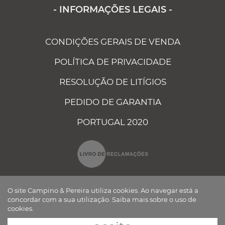
- INFORMAÇÕES LEGAIS -
CONDIÇÕES GERAIS DE VENDA
POLÍTICA DE PRIVACIDADE
RESOLUÇÃO DE LITÍGIOS
PEDIDO DE GARANTIA
PORTUGAL 2020
O site Campino & Pereira utiliza cookies. Ao navegar está a
concordar com a sua utilização.
Saiba mais sobre o uso de
cookies.
CAMPINO E PEREIRA - COMPONENTES ELÉCTRICOS AUTO, LDA ©
TODOS OS DIREITOS RESERVADOS Desenvolvido por
BOMSITE