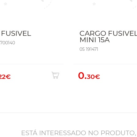
 FUSIVEL
CARGO FUSIVE
MINI 15A
0700140
05 191471
0.
22€
30€
ESTÁ INTERESSADO NO PRODUTO,