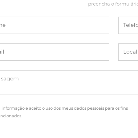
preencha o formulári
me
Telef
il
Local
nsagem
a
informação
e aceito o uso dos meus dados pessoais para os fins
ncionados.