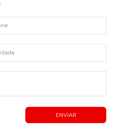
o
one
idade
ENVIAR