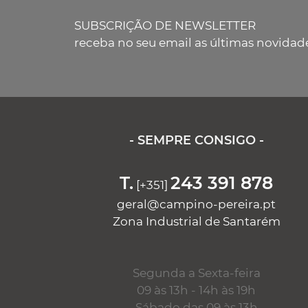
SUBSCRIÇÃO DE NEWSLETTER
receba no seu email as últimas novidad
- SEMPRE CONSIGO -
T.
243 391 878
[+351]
geral@campino-pereira.pt
Zona Industrial de Santarém
Segunda a Sexta-feira
09 às 13h - 14h às 19h
Sábado das 09 às 13h