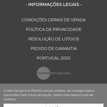
- INFORMAÇÕES LEGAIS -
CONDIÇÕES GERAIS DE VENDA
POLÍTICA DE PRIVACIDADE
RESOLUÇÃO DE LITÍGIOS
PEDIDO DE GARANTIA
PORTUGAL 2020
O site Campino & Pereira utiliza cookies. Ao navegar está a
concordar com a sua utilização.
Saiba mais sobre o uso de
cookies.
CAMPINO E PEREIRA - COMPONENTES ELÉCTRICOS AUTO, LDA ©
TODOS OS DIREITOS RESERVADOS Desenvolvido por
BOMSITE