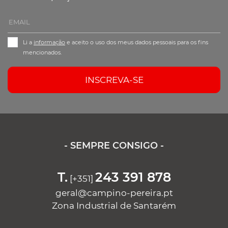
Li a
informação
e aceito o uso dos meus dados pessoais para os fins
mencionados.
INSCREVA-SE
- SEMPRE CONSIGO -
T.
243 391 878
[+351]
geral@campino-pereira.pt
Zona Industrial de Santarém