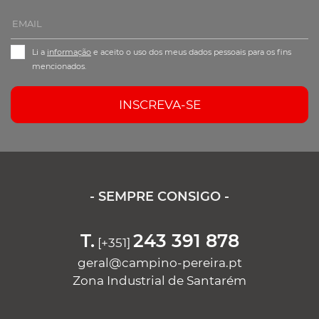
Li a
informação
e aceito o uso dos meus dados pessoais para os fins
mencionados.
INSCREVA-SE
- SEMPRE CONSIGO -
T.
243 391 878
[+351]
geral@campino-pereira.pt
Zona Industrial de Santarém