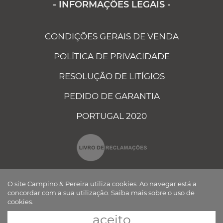
- INFORMAÇÕES LEGAIS -
CONDIÇÕES GERAIS DE VENDA
POLÍTICA DE PRIVACIDADE
RESOLUÇÃO DE LITÍGIOS
PEDIDO DE GARANTIA
PORTUGAL 2020
O site Campino & Pereira utiliza cookies. Ao navegar está a
concordar com a sua utilização.
Saiba mais sobre o uso de
cookies.
CAMPINO E PEREIRA - COMPONENTES ELÉCTRICOS AUTO, LDA ©
TODOS OS DIREITOS RESERVADOS Desenvolvido por
BOMSITE
aceito