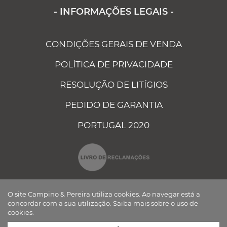
- INFORMAÇÕES LEGAIS -
CONDIÇÕES GERAIS DE VENDA
POLÍTICA DE PRIVACIDADE
RESOLUÇÃO DE LITÍGIOS
PEDIDO DE GARANTIA
PORTUGAL 2020
O site Campino & Pereira utiliza cookies. Ao navegar está a
concordar com a sua utilização.
Saiba mais sobre o uso de
cookies.
CAMPINO E PEREIRA - COMPONENTES ELÉCTRICOS AUTO, LDA ©
TODOS OS DIREITOS RESERVADOS Desenvolvido por
BOMSITE