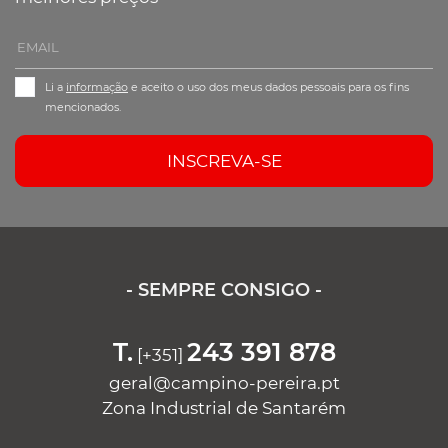
Li a
informação
e aceito o uso dos meus dados pessoais para os fins
mencionados.
INSCREVA-SE
- SEMPRE CONSIGO -
T.
243 391 878
[+351]
geral@campino-pereira.pt
Zona Industrial de Santarém