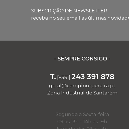
SUBSCRIÇÃO DE NEWSLETTER
receba no seu email as últimas novidad
- SEMPRE CONSIGO -
T.
243 391 878
[+351]
geral@campino-pereira.pt
Zona Industrial de Santarém
Segunda a Sexta-feira
09 às 13h - 14h às 19h
Sábado das 09 às 13h