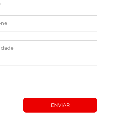
o
one
idade
ENVIAR