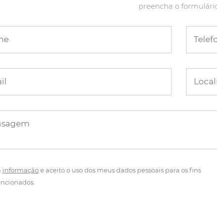
preencha o formulári
me
Telef
il
Local
nsagem
a
informação
e aceito o uso dos meus dados pessoais para os fins
ncionados.