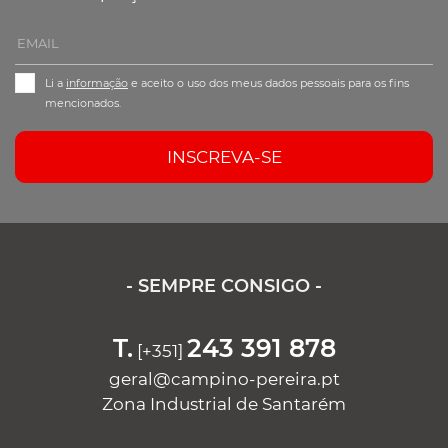
Li a
informação
e aceito o uso dos meus dados pessoais para os fins
mencionados.
INSCREVA-SE
- SEMPRE CONSIGO -
T.
243 391 878
[+351]
geral@campino-pereira.pt
Zona Industrial de Santarém