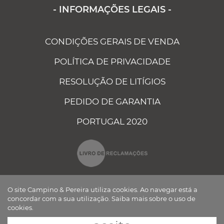
- INFORMAÇÕES LEGAIS -
CONDIÇÕES GERAIS DE VENDA
POLÍTICA DE PRIVACIDADE
RESOLUÇÃO DE LITÍGIOS
PEDIDO DE GARANTIA
PORTUGAL 2020
O site Campino & Pereira utiliza cookies. Ao navegar está a
concordar com a sua utilização.
Saiba mais sobre o uso de
cookies.
CAMPINO E PEREIRA - COMPONENTES ELÉCTRICOS AUTO, LDA ©
TODOS OS DIREITOS RESERVADOS Desenvolvido por
BOMSITE