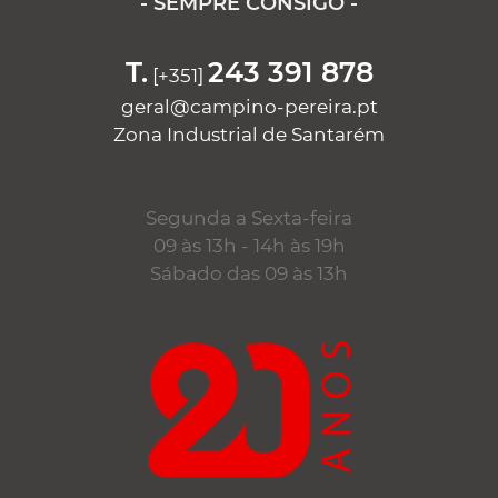
- SEMPRE CONSIGO -
T.
243 391 878
[+351]
geral@campino-pereira.pt
Zona Industrial de Santarém
Segunda a Sexta-feira
09 às 13h - 14h às 19h
Sábado das 09 às 13h