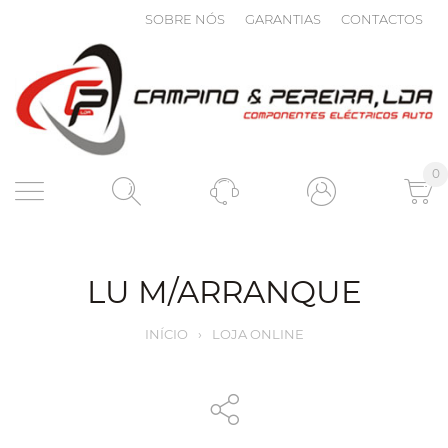
SOBRE NÓS
GARANTIAS
CONTACTOS
0
LU M/ARRANQUE
INÍCIO
›
LOJA ONLINE