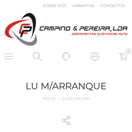
SOBRE NÓS
GARANTIAS
CONTACTOS
0
LU M/ARRANQUE
INÍCIO
›
LOJA ONLINE