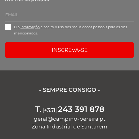
Li a
informação
e aceito o uso dos meus dados pessoais para os fins
mencionados.
INSCREVA-SE
- SEMPRE CONSIGO -
T.
243 391 878
[+351]
geral@campino-pereira.pt
Zona Industrial de Santarém