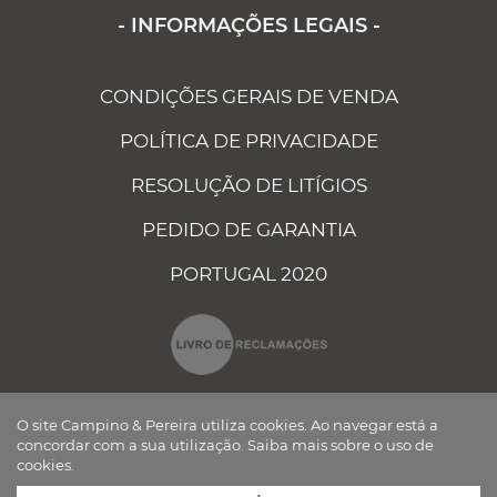
- INFORMAÇÕES LEGAIS -
CONDIÇÕES GERAIS DE VENDA
POLÍTICA DE PRIVACIDADE
RESOLUÇÃO DE LITÍGIOS
PEDIDO DE GARANTIA
PORTUGAL 2020
O site Campino & Pereira utiliza cookies. Ao navegar está a
concordar com a sua utilização.
Saiba mais sobre o uso de
cookies.
CAMPINO E PEREIRA - COMPONENTES ELÉCTRICOS AUTO, LDA ©
TODOS OS DIREITOS RESERVADOS Desenvolvido por
BOMSITE