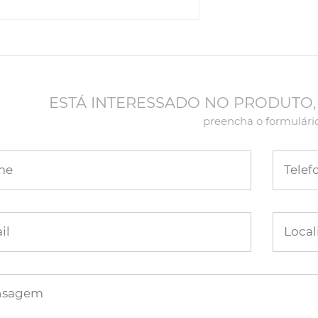
ESTÁ INTERESSADO NO PRODUTO,
preencha o formulári
me
Telef
il
Local
nsagem