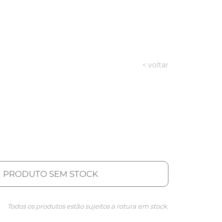
< voltar
PRODUTO SEM STOCK
Todos os produtos estão sujeitos a rotura em stock.