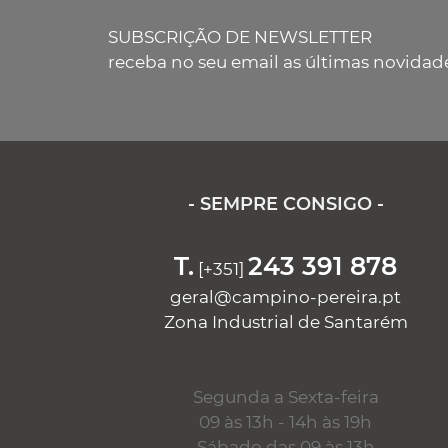
SUBSCRIÇÃO DE NEWSLETTER
receba no seu email as últimas novidad
- SEMPRE CONSIGO -
T.
243 391 878
[+351]
geral@campino-pereira.pt
Zona Industrial de Santarém
Segunda a Sexta-feira
09 às 13h - 14h às 19h
Sábado das 09 às 13h