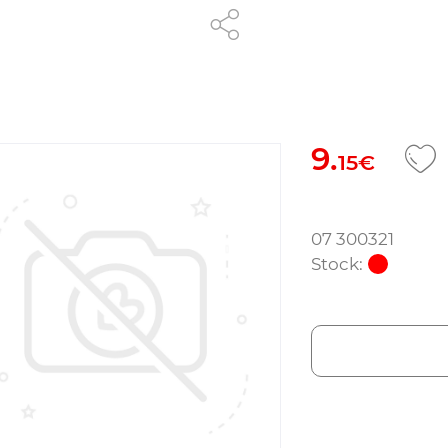
9.
15€
07 300321
Stock: