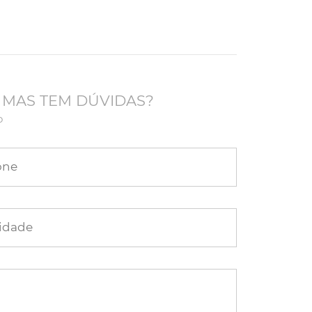
 MAS TEM DÚVIDAS?
o
one
idade