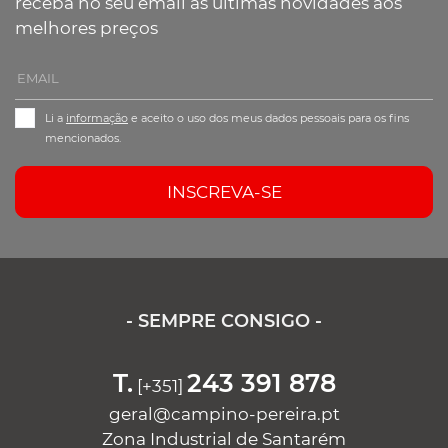
receba no seu email as últimas novidades aos
melhores preços
Li a
informação
e aceito o uso dos meus dados pessoais para os fins
mencionados.
INSCREVA-SE
- SEMPRE CONSIGO -
T.
243 391 878
[+351]
geral@campino-pereira.pt
Zona Industrial de Santarém