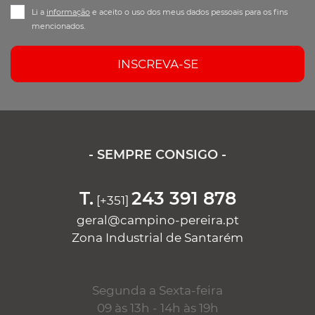
Li a
informação
e aceito o uso dos meus dados pessoais para os fins
mencionados.
INSCREVA-SE
- SEMPRE CONSIGO -
T.
243 391 878
[+351]
geral@campino-pereira.pt
Zona Industrial de Santarém
Segunda a Sexta-feira
09 às 13h - 14h às 19h