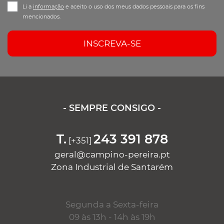
Li a
informação
e aceito o uso dos meus dados pessoais para os fins
mencionados.
INSCREVA-SE
- SEMPRE CONSIGO -
T.
243 391 878
[+351]
geral@campino-pereira.pt
Zona Industrial de Santarém
Segunda a Sexta-feira
09 às 13h - 14h às 19h