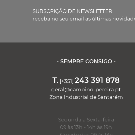
SUBSCRIÇÃO DE NEWSLETTER
receba no seu email as últimas novidad
- SEMPRE CONSIGO -
T.
243 391 878
[+351]
geral@campino-pereira.pt
Zona Industrial de Santarém
Segunda a Sexta-feira
09 às 13h - 14h às 19h
Sábado das 09 às 13h