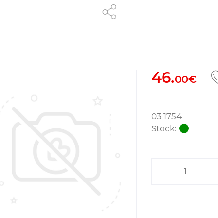
46.
00€
03 1754
Stock: