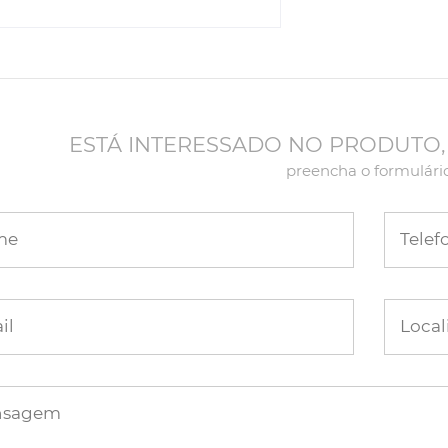
ESTÁ INTERESSADO NO PRODUTO,
preencha o formulári
me
Telef
il
Local
nsagem