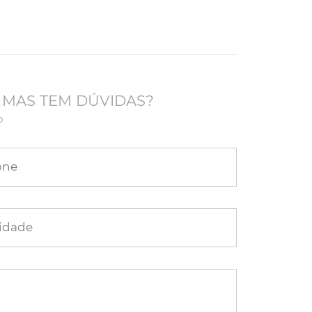
 MAS TEM DÚVIDAS?
o
one
idade