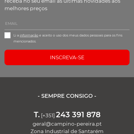
receba no seu email as últimas novidades aos
melhores preços
Li a
informação
e aceito o uso dos meus dados pessoais para os fins
mencionados.
INSCREVA-SE
- SEMPRE CONSIGO -
T.
243 391 878
[+351]
geral@campino-pereira.pt
Zona Industrial de Santarém