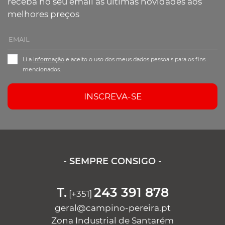
receba no seu email as últimas novidades aos
melhores preços
Li a
informação
e aceito o uso dos meus dados pessoais para os fins
mencionados.
INSCREVA-SE
- SEMPRE CONSIGO -
T.
243 391 878
[+351]
geral@campino-pereira.pt
Zona Industrial de Santarém