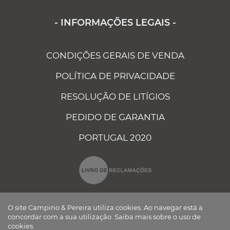
- INFORMAÇÕES LEGAIS -
CONDIÇÕES GERAIS DE VENDA
POLÍTICA DE PRIVACIDADE
RESOLUÇÃO DE LITÍGIOS
PEDIDO DE GARANTIA
PORTUGAL 2020
O site Campino & Pereira utiliza cookies. Ao navegar está a
concordar com a sua utilização.
Saiba mais sobre o uso de
cookies.
CAMPINO E PEREIRA - COMPONENTES ELÉCTRICOS AUTO, LDA ©