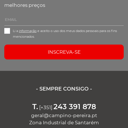
melhores preços
Li a
informação
e aceito o uso dos meus dados pessoais para os fins
mencionados.
INSCREVA-SE
- SEMPRE CONSIGO -
T.
243 391 878
[+351]
geral@campino-pereira.pt
Zona Industrial de Santarém