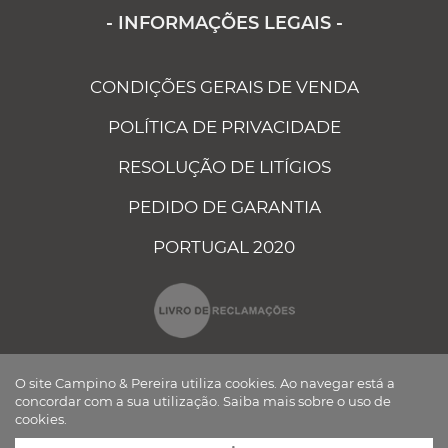
- INFORMAÇÕES LEGAIS -
CONDIÇÕES GERAIS DE VENDA
POLÍTICA DE PRIVACIDADE
RESOLUÇÃO DE LITÍGIOS
PEDIDO DE GARANTIA
PORTUGAL 2020
O site Campino & Pereira utiliza cookies. Ao navegar está a
concordar com a sua utilização.
Saiba mais sobre o uso de
cookies.
CAMPINO E PEREIRA - COMPONENTES ELÉCTRICOS AUTO, LDA ©
TODOS OS DIREITOS RESERVADOS Desenvolvido por
BOMSITE