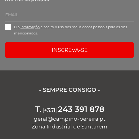
Li a
informação
e aceito o uso dos meus dados pessoais para os fins
mencionados.
INSCREVA-SE
- SEMPRE CONSIGO -
T.
243 391 878
[+351]
geral@campino-pereira.pt
Zona Industrial de Santarém