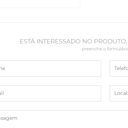
ESTÁ INTERESSADO NO PRODUTO,
preencha o formulári
me
Telef
il
Local
nsagem