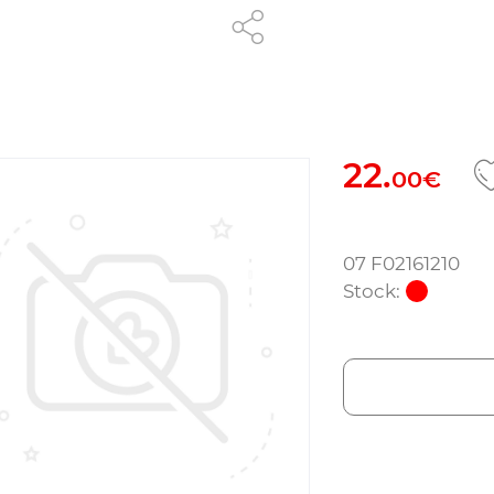
22.
00€
07 F02161210
Stock: