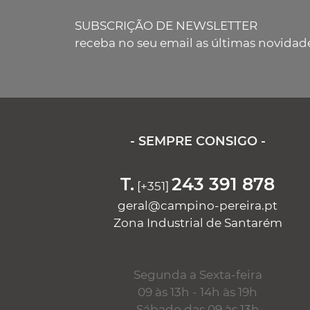
SUBSCRIÇÃO DE NEWSLETTER
receba no seu email as últimas novidad
- SEMPRE CONSIGO -
T.
243 391 878
[+351]
geral@campino-pereira.pt
Zona Industrial de Santarém
Segunda a Sexta-feira
09 às 13h - 14h às 19h
Sábado das 09 às 13h