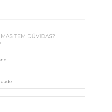
 MAS TEM DÚVIDAS?
o
one
idade