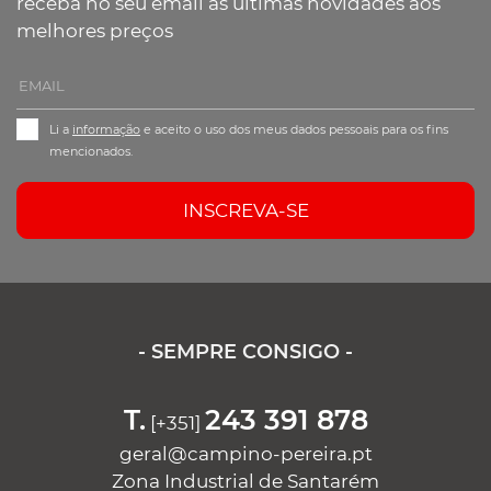
receba no seu email as últimas novidades aos
melhores preços
Li a
informação
e aceito o uso dos meus dados pessoais para os fins
mencionados.
INSCREVA-SE
- SEMPRE CONSIGO -
T.
243 391 878
[+351]
geral@campino-pereira.pt
Zona Industrial de Santarém