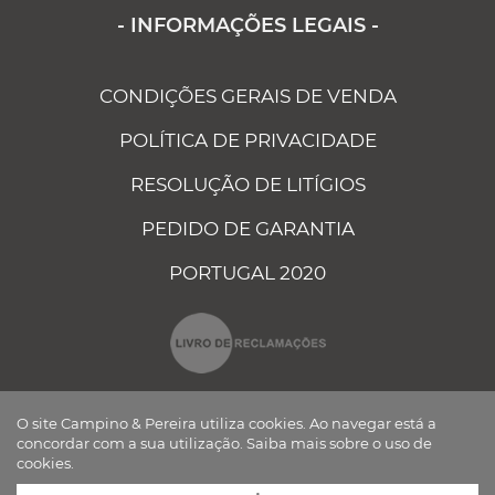
- INFORMAÇÕES LEGAIS -
CONDIÇÕES GERAIS DE VENDA
POLÍTICA DE PRIVACIDADE
RESOLUÇÃO DE LITÍGIOS
PEDIDO DE GARANTIA
PORTUGAL 2020
O site Campino & Pereira utiliza cookies. Ao navegar está a
concordar com a sua utilização.
Saiba mais sobre o uso de
cookies.
CAMPINO E PEREIRA - COMPONENTES ELÉCTRICOS AUTO, LDA ©
TODOS OS DIREITOS RESERVADOS Desenvolvido por
BOMSITE