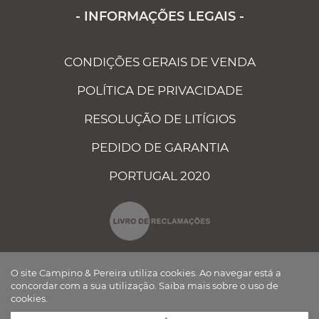
- INFORMAÇÕES LEGAIS -
CONDIÇÕES GERAIS DE VENDA
POLÍTICA DE PRIVACIDADE
RESOLUÇÃO DE LITÍGIOS
PEDIDO DE GARANTIA
PORTUGAL 2020
O site Campino & Pereira utiliza cookies. Ao navegar está a
concordar com a sua utilização.
Saiba mais sobre o uso de
cookies.
CAMPINO E PEREIRA - COMPONENTES ELÉCTRICOS AUTO, LDA ©
TODOS OS DIREITOS RESERVADOS Desenvolvido por
BOMSITE