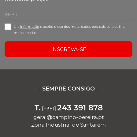
Li a
informação
e aceito o uso dos meus dados pessoais para os fins
mencionados.
INSCREVA-SE
- SEMPRE CONSIGO -
T.
243 391 878
[+351]
geral@campino-pereira.pt
Zona Industrial de Santarém