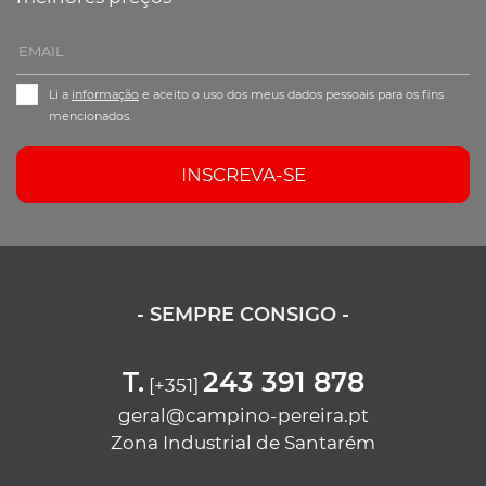
Li a
informação
e aceito o uso dos meus dados pessoais para os fins
mencionados.
INSCREVA-SE
- SEMPRE CONSIGO -
T.
243 391 878
[+351]
geral@campino-pereira.pt
Zona Industrial de Santarém