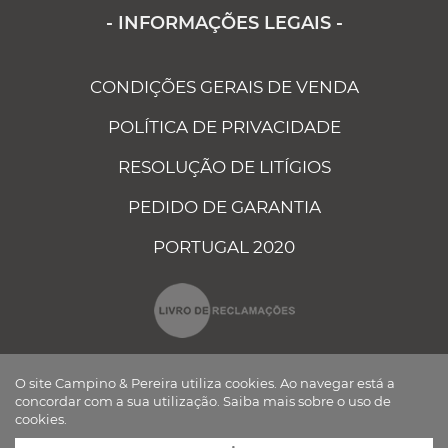
- INFORMAÇÕES LEGAIS -
CONDIÇÕES GERAIS DE VENDA
POLÍTICA DE PRIVACIDADE
RESOLUÇÃO DE LITÍGIOS
PEDIDO DE GARANTIA
PORTUGAL 2020
O site Campino & Pereira utiliza cookies. Ao navegar está a
concordar com a sua utilização.
Saiba mais sobre o uso de
cookies.
CAMPINO E PEREIRA - COMPONENTES ELÉCTRICOS AUTO, LDA ©
TODOS OS DIREITOS RESERVADOS Desenvolvido por
BOMSITE