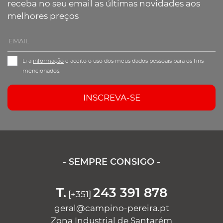
receba no seu email as últimas novidades aos
melhores preços
Li a
informação
e aceito o uso dos meus dados pessoais para os fins
mencionados.
INSCREVA-SE
- SEMPRE CONSIGO -
T.
243 391 878
[+351]
geral@campino-pereira.pt
Zona Industrial de Santarém