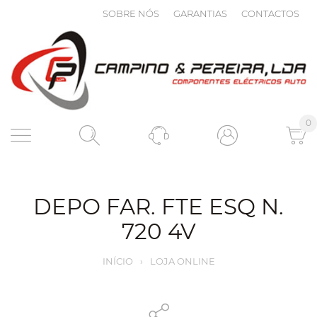
SOBRE NÓS
GARANTIAS
CONTACTOS
0
DEPO FAR. FTE ESQ N.
720 4V
INÍCIO
›
LOJA ONLINE