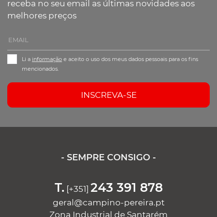
receba no seu email as últimas novidades aos
melhores preços
Li a
informação
e aceito o uso dos meus dados pessoais para os fins
mencionados.
INSCREVA-SE
- SEMPRE CONSIGO -
T.
243 391 878
[+351]
geral@campino-pereira.pt
Zona Industrial de Santarém