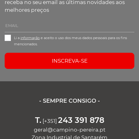
receba no seu email as últimas novidades aos
melhores preços
Li a
informação
e aceito o uso dos meus dados pessoais para os fins
mencionados.
INSCREVA-SE
- SEMPRE CONSIGO -
T.
243 391 878
[+351]
geral@campino-pereira.pt
Zona Industrial de Santarém