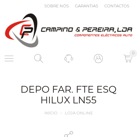
SOBRE NÓS
GARANTIAS
CONTACTOS
0
DEPO FAR. FTE ESQ
HILUX LN55
INÍCIO
›
LOJA ONLINE