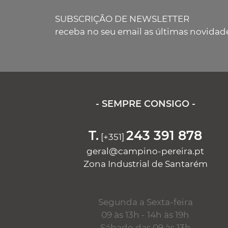
SUBSCRIÇÃO DE NEWSLETTER
receba no seu email as últimas novidad
- SEMPRE CONSIGO -
T.
243 391 878
[+351]
geral@campino-pereira.pt
Zona Industrial de Santarém
Segunda a Sexta-feira
09 às 13h - 14h às 19h
Sábado das 09 às 13h