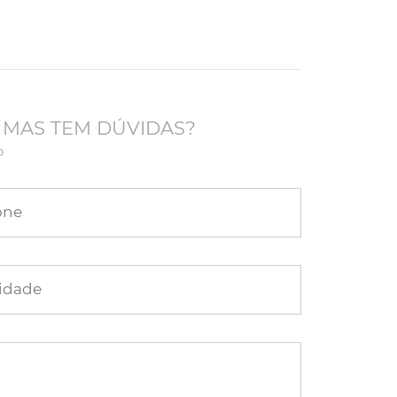
 MAS TEM DÚVIDAS?
o
one
idade