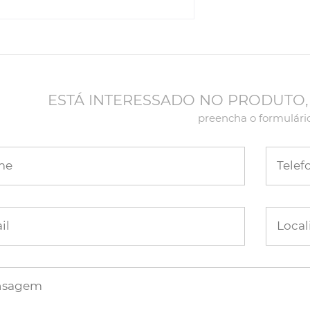
ESTÁ INTERESSADO NO PRODUTO,
preencha o formulári
me
Telef
il
Local
nsagem