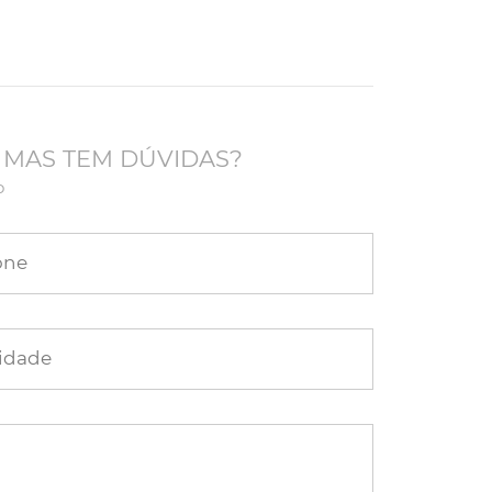
 MAS TEM DÚVIDAS?
o
one
idade