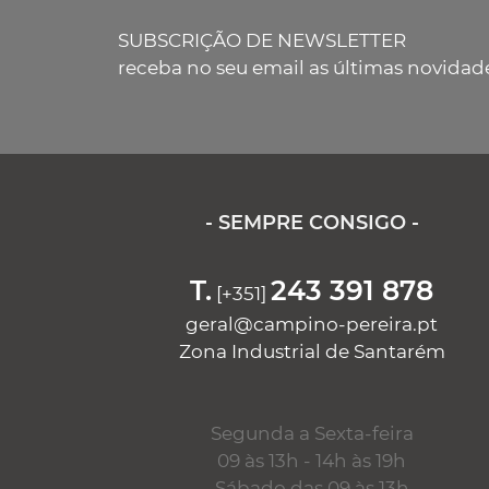
SUBSCRIÇÃO DE NEWSLETTER
receba no seu email as últimas novidad
- SEMPRE CONSIGO -
T.
243 391 878
[+351]
geral@campino-pereira.pt
Zona Industrial de Santarém
Segunda a Sexta-feira
09 às 13h - 14h às 19h
Sábado das 09 às 13h