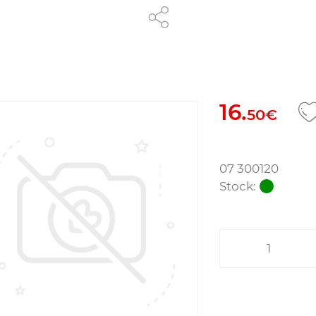
16.
50€
07 300120
Stock: