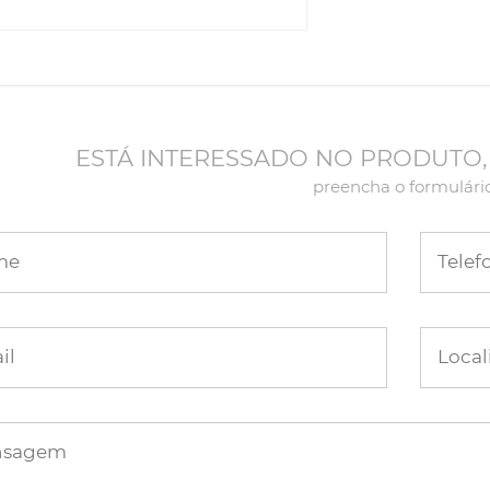
ESTÁ INTERESSADO NO PRODUTO,
preencha o formulári
me
Telef
il
Local
nsagem