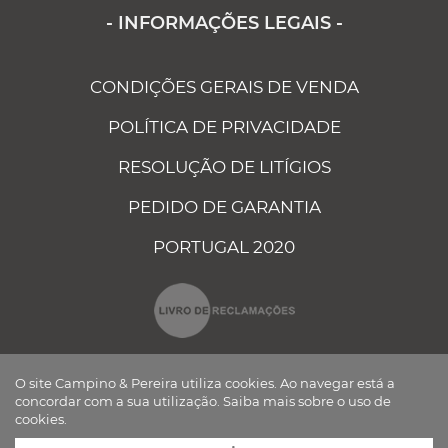
- INFORMAÇÕES LEGAIS -
CONDIÇÕES GERAIS DE VENDA
POLÍTICA DE PRIVACIDADE
RESOLUÇÃO DE LITÍGIOS
PEDIDO DE GARANTIA
PORTUGAL 2020
O site Campino & Pereira utiliza cookies. Ao navegar está a
concordar com a sua utilização.
Saiba mais sobre o uso de
cookies.
CAMPINO E PEREIRA - COMPONENTES ELÉCTRICOS AUTO, LDA ©
TODOS OS DIREITOS RESERVADOS Desenvolvido por
BOMSITE