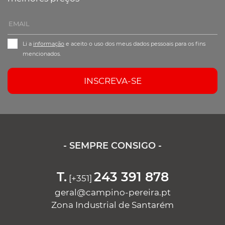
Li a
informação
e aceito o uso dos meus dados pessoais para os fins
mencionados.
INSCREVA-SE
- SEMPRE CONSIGO -
T.
243 391 878
[+351]
geral@campino-pereira.pt
Zona Industrial de Santarém